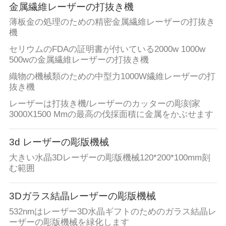
て
金属繊維レーザーの打抜き機
薄板金の処理のための精密金属繊維レーザーの打抜き
下
機
さ
セリウムのFDAの証明書が付いている2000w 1000w
500wの金属繊維レーザーの打抜き機
い
織物の機械類のための中型力1000W繊維レーザーの打
抜き機
地
レーザーは打抜き機/レーザーのカッターの彫刻家
3000X1500 Mmの最高の伐採面積に金属をかぶせます
図
3d レーザーの彫版機械
PRIVACY
大きい水晶3Dレーザーの彫版機械120*200*100mm刻
む範囲
POLICY
3Dガラス結晶レーザーの彫版機械
532nmはレーザー3D水晶ギフトのためのガラス結晶レ
ーザーの彫版機械を緑化します