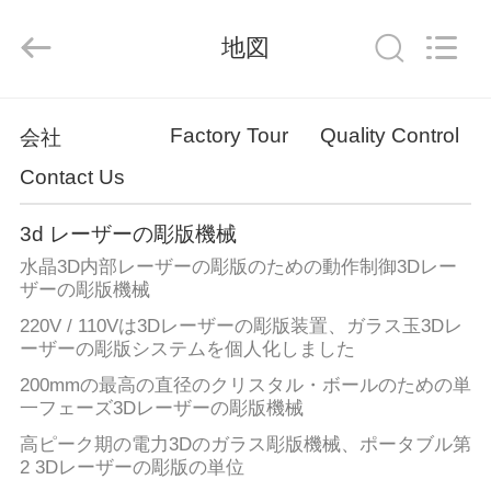
2018
-
2025
地図
Beijing
Silk
Road
Enterprise
Management
ホ
Services
Factory Tour
Quality Control
Co.,LTD.
会社
All
ー
Rights
Reserved.
Contact Us
ム
3d レーザーの彫版機械
水晶3D内部レーザーの彫版のための動作制御3Dレー
プ
ザーの彫版機械
ロ
220V / 110Vは3Dレーザーの彫版装置、ガラス玉3Dレ
ーザーの彫版システムを個人化しました
ダ
200mmの最高の直径のクリスタル・ボールのための単
ク
一フェーズ3Dレーザーの彫版機械
高ピーク期の電力3Dのガラス彫版機械、ポータブル第
ト
2 3Dレーザーの彫版の単位