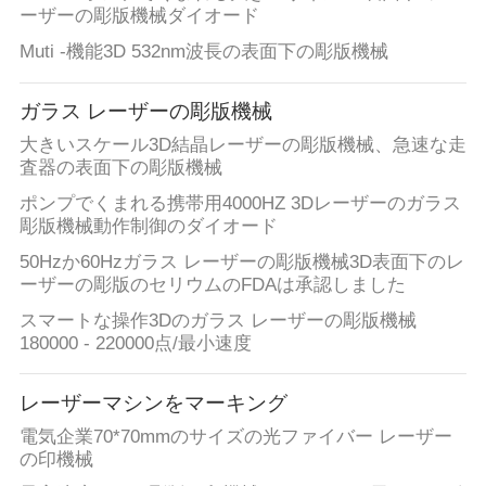
ーザーの彫版機械ダイオード
品
Muti -機能3D 532nm波長の表面下の彫版機械
質
ガラス レーザーの彫版機械
コ
大きいスケール3D結晶レーザーの彫版機械、急速な走
査器の表面下の彫版機械
ン
ポンプでくまれる携帯用4000HZ 3Dレーザーのガラス
ト
彫版機械動作制御のダイオード
50Hzか60Hzガラス レーザーの彫版機械3D表面下のレ
ロ
ーザーの彫版のセリウムのFDAは承認しました
ー
スマートな操作3Dのガラス レーザーの彫版機械
180000 - 220000点/最小速度
ル
レーザーマシンをマーキング
お
電気企業70*70mmのサイズの光ファイバー レーザー
の印機械
問