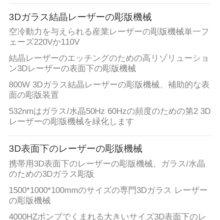
3Dガラス結晶レーザーの彫版機械
私
空冷動力を与えられる産業レーザーの彫版機械単一フ
達
ェーズ220Vか110V
に
結晶レーザーのエッチングのための高リゾリューショ
ン3Dレーザーの表面下の彫版機械
つ
800W 3Dガラス結晶レーザーの彫版機械、補助的な表
面の彫版装置
い
532nmはガラス/水晶50Hz 60Hzの頻度のための第2 3D
て
レーザーの彫版機械を緑化します
3D表面下のレーザーの彫版機械
工
携帯用3D表面下のレーザーの彫版機械、ガラス/水晶
場
のための3Dガラス彫版
見
1500*1000*100mmのサイズの専門3Dガラス レーザー
の彫版機械
学
4000HZポンプでくまれる大きいサイズ3D表面下のレ