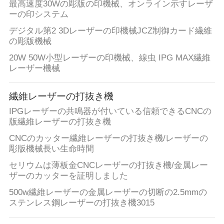
最高速度30Wの彫版の印機械、オンライン示すレーザ
い
ーの印システム
デジタル第2 3Dレーザーの印機械JCZ制御カード繊維
合
の彫版機械
わ
20W 50W小型レーザーの印機械、線虫 IPG MAX繊維
レーザー機械
せ
繊維レーザーの打抜き機
引
IPGレーザーの共鳴器が付いている信頼できるCNCの
版繊維レーザーの打抜き機
用
CNCのカッター繊維レーザーの打抜き機/レーザーの
を
彫版機械長い生命時間
セリウムは薄板金CNCレーザーの打抜き機/金属レー
要
ザーのカッターを証明しました
求
500w繊維レーザーの金属レーザーの切断の2.5mmの
ステンレス鋼レーザーの打抜き機3015
し