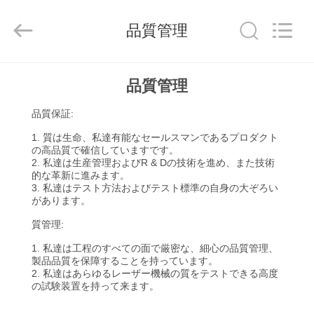
2018
-
2025
品質管理
Beijing
Silk
Road
Enterprise
Management
ホ
Services
品質管理
Co.,LTD.
All
ー
Rights
Reserved.
品質保証:
ム
1. 質は生命、私達有能なセールスマンであるプロダクト
の高品質で確信していますです。
2. 私達は生産管理およびR & Dの技術を進め、また技術
的な革新に進みます。
プ
3. 私達はテスト方法およびテスト標準の自身の大ぞろい
があります。
ロ
質管理:
ダ
1. 私達は工程のすべての面で厳密な、細心の品質管理、
ク
製品品質を保障することを持っています。
2. 私達はあらゆるレーザー機械の質をテストできる高度
の試験装置を持って来ます。
ト