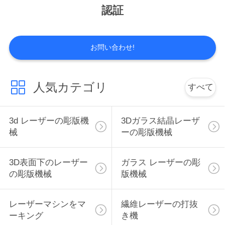
認証
私
達
お問い合わせ!
に
つ
人気カテゴリ
すべて
い
て
3d レーザーの彫版機
3Dガラス結晶レーザ
械
ーの彫版機械
工
3D表面下のレーザー
ガラス レーザーの彫
場
の彫版機械
版機械
見
レーザーマシンをマ
繊維レーザーの打抜
学
ーキング
き機